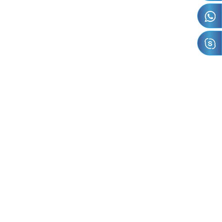
rafia ou
IMD) e In-
 que
uperfície
ue a
e com
 e
e. Nossos
dos em
 móveis e
amos
os para
 quais já
reais.