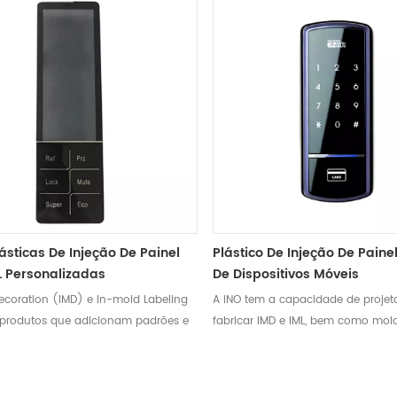
ásticas De Injeção De Painel
Plástico De Injeção De Paine
L Personalizadas
De Dispositivos Móveis
ecoration (IMD) e In-mold Labeling
A INO tem a capacidade de projet
 produtos que adicionam padrões e
fabricar IMD e IML, bem como mo
a superfície dos produtos ao
injeção de plásticos, fornecendo r
mpo que a moldagem,
exclusivos na superfície do seu p
do um filme com padrões ou
não podem ser adicionados por p