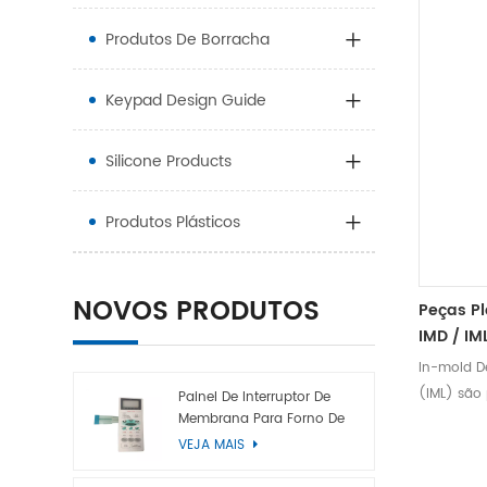
Produtos De Borracha
Keypad Design Guide
Silicone Products
Produtos Plásticos
NOVOS PRODUTOS
Peças Pl
IMD / IM
In-mold D
(IML) são
Painel De Interruptor De
Membrana Para Forno De
funções n
Microondas
VEJA MAIS
mesmo te
imprensan