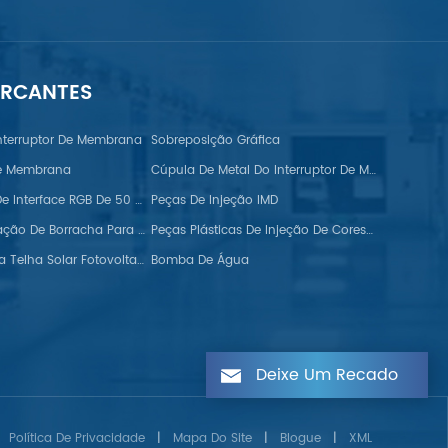
ARCANTES
nterruptor De Membrana
Sobreposição Gráfica
De Membrana
Cúpula De Metal Do Interruptor De Membrana FPC
Monitor TFT De Interface RGB De 50 Pinos
Peças De Injeção IMD
Tiras De Vedação De Borracha Para Automóveis
Peças Plásticas De Injeção De Cores Duplas
Ganchos Para Telha Solar Fotovoltaica
Bomba De Água
Deixe Um Recado
Política De Privacidade
|
Mapa Do Site
|
Blogue
|
XML