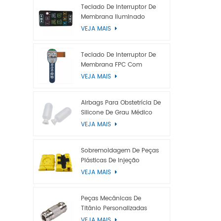
funções e
Teclado De Interruptor De
Membrana Iluminado
derretido 
VEJA MAIS
de projeta
moldagem 
fornecendo
Teclado De Interruptor De
do seu pr
Membrana FPC Com
Cúpula De Metal
adicionad
VEJA MAIS
como pintu
Nossos pr
Airbags Para Obstetrícia De
em mercad
Silicone De Grau Médico
automotiv
VEJA MAIS
eletrodomé
desenvolv
Sobremoldagem De Peças
exteriores
Plásticas De Injeção
foram ado
VEJA MAIS
Peças Mecânicas De
Titânio Personalizadas
Para Usinagem CNC
VEJA MAIS