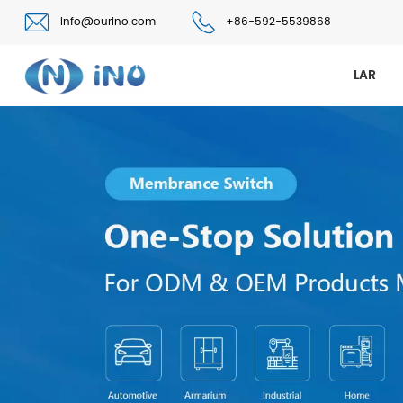
info@ourino.com
+86-592-5539868
LAR