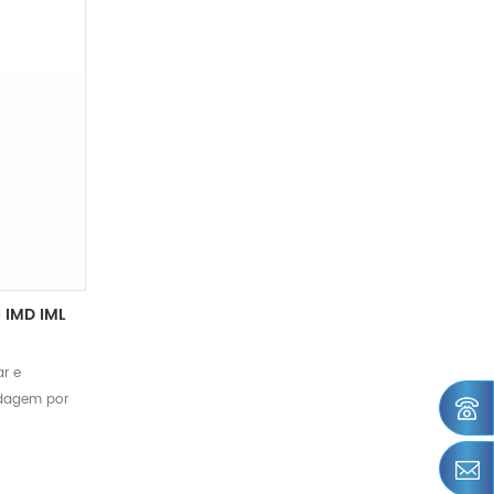
l IMD IML
ar e
ldagem por
ecursos
roduto que
rocessos