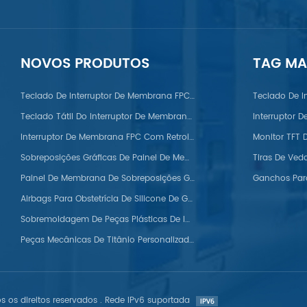
NOVOS PRODUTOS
TAG M
Nylon/POM/PVC/PMMA/PEEK
Teclado De Interruptor De Membrana FPC Com Cúpula De Metal
Teclado De I
Teclado Tátil Do Interruptor De Membrana FPC
Interruptor 
Interruptor De Membrana FPC Com Retroiluminação LED
Sobreposições Gráficas De Painel De Membrana Automotiva
Painel De Membrana De Sobreposições Gráficas De Silicone
Airbags Para Obstetrícia De Silicone De Grau Médico
Sobremoldagem De Peças Plásticas De Injeção
Peças Mecânicas De Titânio Personalizadas Para Usinagem CNC
s os direitos reservados . Rede IPv6 suportada