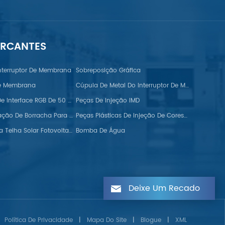
ARCANTES
nterruptor De Membrana
Sobreposição Gráfica
De Membrana
Cúpula De Metal Do Interruptor De Membrana FPC
Monitor TFT De Interface RGB De 50 Pinos
Peças De Injeção IMD
Tiras De Vedação De Borracha Para Automóveis
Peças Plásticas De Injeção De Cores Duplas
Ganchos Para Telha Solar Fotovoltaica
Bomba De Água
Deixe Um Recado
Política De Privacidade
|
Mapa Do Site
|
Blogue
|
XML