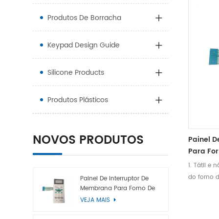
Produtos De Borracha
Keypad Design Guide
Silicone Products
Produtos Plásticos
NOVOS PRODUTOS
Painel 
Para Fo
1. Tátil e
do forno d
Painel De Interruptor De
Membrana Para Forno De
LEDs, resi
Microondas
VEJA MAIS
Capaz de 
d'água e d