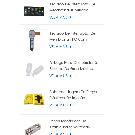
Retroilumi
Teclado De Interruptor De
Membrana Iluminado
eletrolumin
VEJA MAIS
traseira LE
ou LGP), l
antiestáti
Teclado De Interruptor De
impressão
Membrana FPC Com
Cúpula De Metal
antiestáti
VEJA MAIS
Airbags Para Obstetrícia De
Silicone De Grau Médico
VEJA MAIS
Sobremoldagem De Peças
Plásticas De Injeção
VEJA MAIS
Peças Mecânicas De
Titânio Personalizadas
Para Usinagem CNC
VEJA MAIS