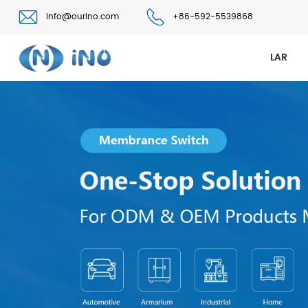
info@ourino.com
+86-592-5539868
LAR