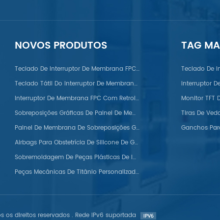
NOVOS PRODUTOS
TAG M
Nylon/POM/PVC/PMMA/PEEK
Teclado De Interruptor De Membrana FPC Com Cúpula De Metal
Teclado De I
Teclado Tátil Do Interruptor De Membrana FPC
Interruptor 
Interruptor De Membrana FPC Com Retroiluminação LED
Sobreposições Gráficas De Painel De Membrana Automotiva
Painel De Membrana De Sobreposições Gráficas De Silicone
Airbags Para Obstetrícia De Silicone De Grau Médico
Sobremoldagem De Peças Plásticas De Injeção
Peças Mecânicas De Titânio Personalizadas Para Usinagem CNC
s os direitos reservados . Rede IPv6 suportada