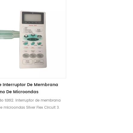
De Interruptor De Membrana
rno De Microondas
 não tátil2. Interruptor de membrana
e microondas Silver Flex Circuit 3.
stores e sensores incorporados4.
atender aos requisitos à prova
esign de proteção UV do cliente5.