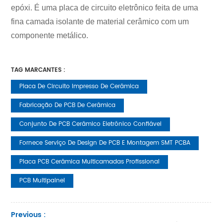
epóxi. É uma placa de circuito eletrônico feita de uma
fina camada isolante de material cerâmico com um
componente metálico.
TAG MARCANTES :
Placa De Circuito Impresso De Cerâmica
Fabricação De PCB De Cerâmica
Conjunto De PCB Cerâmico Eletrônico Confiável
Fornece Serviço De Design De PCB E Montagem SMT PCBA
Placa PCB Cerâmica Multicamadas Profissional
PCB Multipainel
Previous :